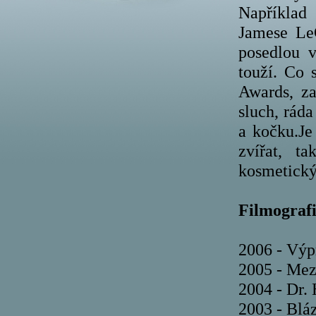
Například 
Jamese LeG
posedlou v
touží. Co 
Awards, z
sluch, ráda
a kočku.Je
zvířat, t
kosmetický
Filmografi
2006 - Výp
2005 - Mezi
2004 - Dr.
2003 - Blá