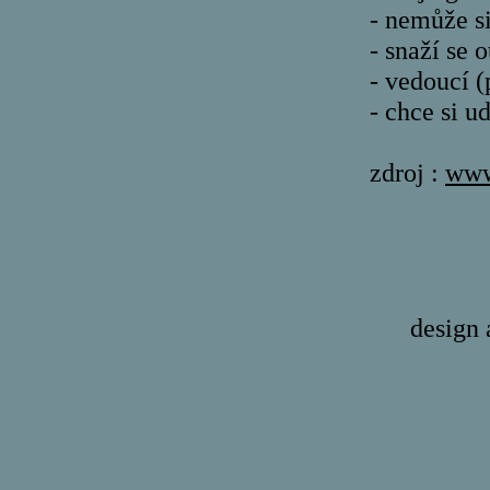
- nemůže si
- snaží se 
- vedoucí (
- chce si u
zdroj :
www
design 