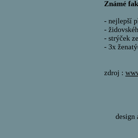
Známé fak
- nejlepší 
- židovské
- strýček z
- 3x ženatý
zdroj :
www
design 