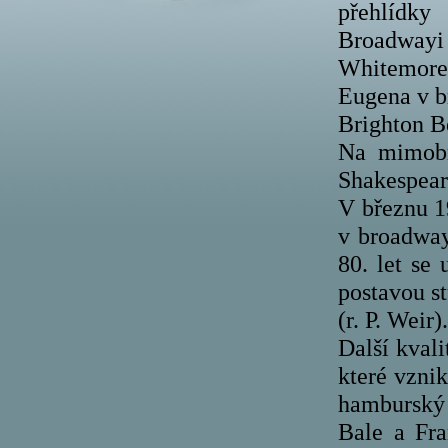
přehlídk
Broadway
Whitemore
Eugena v b
Brighton B
Na mimobr
Shakespear
V březnu 1
v broadway
80. let se
postavou s
(r. P. Weir).
Další kvali
které vznik
hamburský 
Bale a Fra