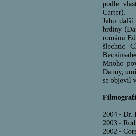
podle vlas
Carter).
Jeho další 
hrdiny (Da
románu Edi
šlechtic 
Beckinsal
Mnoho povy
Danny, umí
se objevil 
Filmografi
2004 - Dr.
2003 - Rodi
2002 - Cors